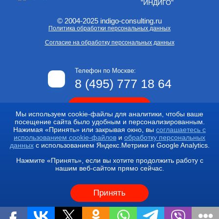
"ИНДИГО"
© 2004-2025 indigo-consulting.ru
Политика обработки персональных данных
Согласие на обработку персональных данных
Телефон по Москве:
8 (495) 777 18 64
Заказать звонок
Мы используем cookie-файлы для аналитики, чтобы ваше
посещение сайта было удобным и персонализированным.
Нажимая «Принять» или закрывая окно, вы
соглашаетесь с
Мы находимся по адресам:
использованием cookie-файлов
и
обработку персональных
данных
с использованием Яндекс.Метрики и Google Analytics.
м.Б-вар Дм.Донского,
Куликовская ул., д. 12
м.Юго-Западная,
Покрышкина ул., д.8, к.1
Нажмите «Принять», если вы хотите продолжить работу с
м.Маяковская,
1-я Тверская-Ямская ул., дом 10
нашим веб-сайтом прямо сейчас.
Разработка
и
поддержка
-
Принять
Подробнее